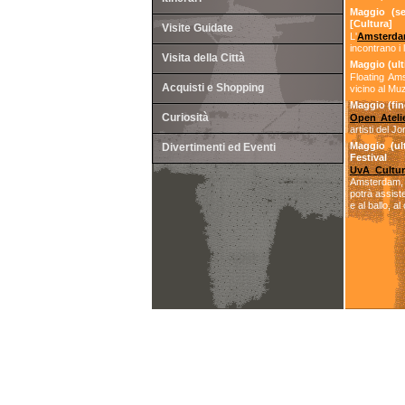
Maggio (se
[Cultura]
Visite Guidate
L'
Amsterdam
incontrano i 
Visita della Città
Maggio (ul
Floating Ams
Acquisti e Shopping
vicino al Muz
Maggio (fin
Curiosità
Open Ateli
artisti del J
Maggio (ul
Divertimenti ed Eventi
Festival
UvA Cultur
Amsterdam, è
potrà assiste
e al ballo, a