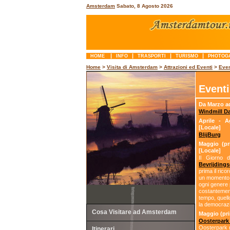
Amsterdam
Sabato, 8 Agosto 2026
|
|
|
|
HOME
INFO
TRASPORTI
TURISMO
PHOTOG
Home
>
Visita di Amsterdam
>
Attrazioni ed Eventi
>
Even
Event
Da Marzo ad
Windmill D
Aprile - A
[Locale]
BlijBurg
Maggio (pri
[Locale]
Il Giorno 
Bevrijding
prima il rico
un momento s
ogni genere 
costantemen
tempo, quell
la democrazi
Cosa Visitare ad Amsterdam
Maggio (pri
Oosterpark
Oosterpark n
Itinerari