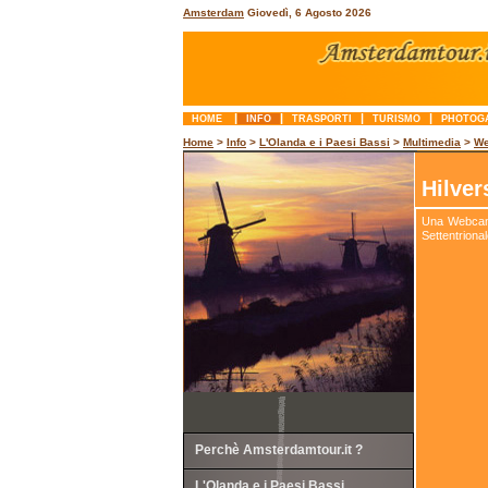
Amsterdam
Giovedì, 6 Agosto 2026
|
|
|
|
HOME
INFO
TRASPORTI
TURISMO
PHOTOG
Home
>
Info
>
L'Olanda e i Paesi Bassi
>
Multimedia
>
W
Hilve
Una Webcam 
Settentriona
Perchè Amsterdamtour.it ?
L'Olanda e i Paesi Bassi